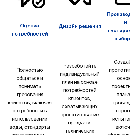
Производс
и
Оценка
Дизайн решения
тестирова
потребностей
выборк
Создайт
Разработайте
Полностью
прототипы
индивидуальный
общаться и
основе
план на основе
понимать
проектно
потребностей
требования
плана и
клиентов,
клиентов, включая
проведи
охватывающих
потребности в
строгие
проектирование
использовании
испытани
продукта,
воды, стандарты
включая
технические