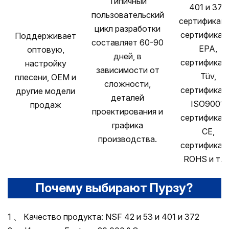
Типичный
401 и 372
пользовательский
сертификаци
цикл разработки
сертификац
Поддерживает
составляет 60-90
EPA,
оптовую,
дней, в
сертификац
настройку
зависимости от
Tüv,
плесени, OEM и
сложности,
сертификац
другие модели
деталей
ISO9001,
продаж
проектирования и
сертификац
графика
CE,
производства.
сертификац
ROHS и т. Д
Почему выбирают Пурзу?
1 、 Качество продукта: NSF 42 и 53 и 401 и 372