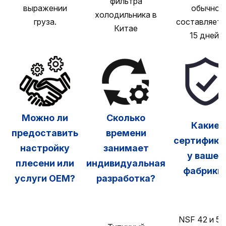
фильтра
выражении
обычно
холодильника в
груза.
составляет 
Китае
15 дней.
Можно ли
Сколько
Какие
предоставить
времени
сертифика
настройку
занимает
у вашей
плесени или
индивидуальная
фабрики
услуги OEM?
разработка?
NSF 42 и 53