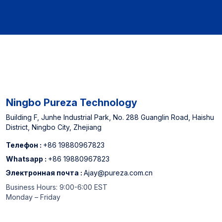
для североамериканских
для североамериканских
офлайн супермаркеты и
офлайн супермаркеты и
китайского топ -3
китайского топ -3
производителя картриджа
производителя картриджа
для фильтра
для фильтра
Ningbo Pureza Technology
Building F, Junhe Industrial Park, No. 288 Guanglin Road, Haishu
District, Ningbo City, Zhejiang
Телефон :
+86 19880967823
Whatsapp :
+86 19880967823
Электронная почта :
Ajay@pureza.com.cn
Business Hours: 9:00-6:00 EST
Monday – Friday