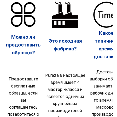
Какое
Можно ли
Это исходная
типично
предоставить
фабрика?
время
образцы?
доставки
Доставка
Pureza в настоящее
Предоставьте
выборки обы
время имеет 4
бесплатные
занимает 1
мастер -класса и
образцы, если
рабочих дней
является одним из
вы
то время ка
крупнейших
соглашаетесь
массовое
производителей
позаботиться о
производст