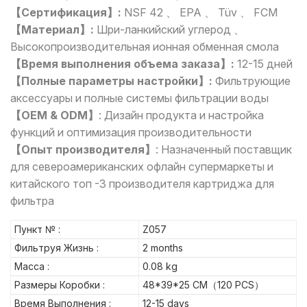
【Сертификация】:
NSF 42 、 EPA 、 Tüv 、 FCM
【Материал】:
Шри-ланкийский углерод 、
Высокопроизводительная ионная обменная смола
【Время выполнения объема заказа】:
12-15 дней
【Полные параметры настройки】:
Фильтрующие
аксессуары и полные системы фильтрации воды
【OEM & ODM】
:
Дизайн продукта и настройка
функций и оптимизация производительности
【Опыт производителя】
: Назначенный поставщик
для североамериканских офлайн супермаркеты и
китайского топ -3 производителя картриджа для
фильтра
Пункт № :
Z057
Фильтруя Жизнь :
2 months
Масса :
0.08 kg
Размеры Коробки :
48*39*25 CM（120 PCS）
Время Выполнения :
12-15 days