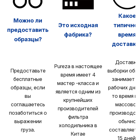
Какое
Можно ли
Это исходная
типично
предоставить
фабрика?
время
образцы?
доставки
Доставка
Pureza в настоящее
Предоставьте
выборки обы
время имеет 4
бесплатные
занимает 1
мастер -класса и
образцы, если
рабочих дней
является одним из
вы
то время ка
крупнейших
соглашаетесь
массовое
производителей
позаботиться о
производст
фильтра
выражении
обычно
холодильника в
груза.
составляет 
Китае
15 дней.