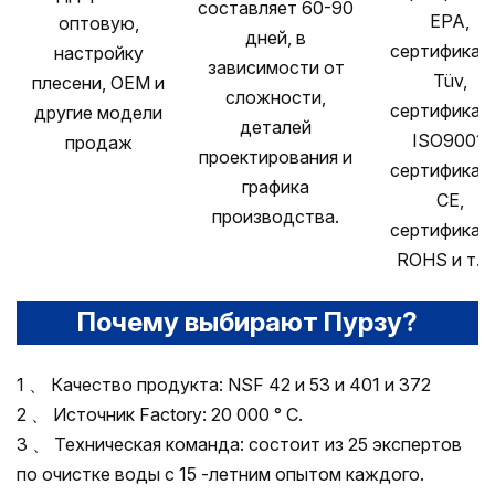
составляет 60-90
EPA,
оптовую,
дней, в
сертификац
настройку
зависимости от
Tüv,
плесени, OEM и
сложности,
сертификац
другие модели
деталей
ISO9001,
продаж
проектирования и
сертификац
графика
CE,
производства.
сертификац
ROHS и т. Д
Почему выбирают Пурзу?
1 、 Качество продукта: NSF 42 и 53 и 401 и 372
2 、 Источник Factory: 20 000 ° С.
3 、 Техническая команда: состоит из 25 экспертов
по очистке воды с 15 -летним опытом каждого.