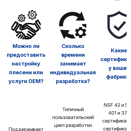
Можно ли
Сколько
Какие
предоставить
времени
сертифика
настройку
занимает
у вашей
плесени или
индивидуальная
фабрики
услуги OEM?
разработка?
NSF 42 и 53
Типичный
401 и 372
пользовательский
сертификаци
цикл разработки
сертификац
Поддерживает