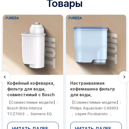
Товары
Кофейный кофеварка,
Настраиваемая
фильтр для воды,
кофемашина фильтр
совместимый с Bosch
для воды,
Brita Intenza TCZ7003
совместимый с Philips
【Совместимые модели】:
【Совместимые модели】:
для профилактики
Aquaclean CA6903 для
Bosch Brita Intenza
Philips Aquaclean CA6903
масштаба
массовых заказов
TCZ7003 ， Siemens EQ
， серия Picobaristo ，
Series ， Panasonic NC-za1
Series Incanto
【Сертификация】: NSF 42
【Сертификация】: NSF 42
ЧИТАТЬ ДАЛЕЕ
ЧИТАТЬ ДАЛЕЕ