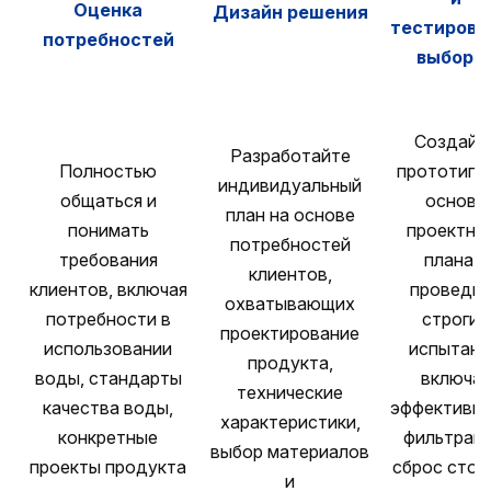
Оценка
Дизайн решения
тестирова
потребностей
выборк
Создайт
Разработайте
Полностью
прототипы
индивидуальный
общаться и
основе
план на основе
понимать
проектно
потребностей
требования
плана и
клиентов,
клиентов, включая
проведи
охватывающих
потребности в
строгие
проектирование
использовании
испытани
продукта,
воды, стандарты
включая
технические
качества воды,
эффективно
характеристики,
конкретные
фильтраци
выбор материалов
проекты продукта
сброс сточ
и