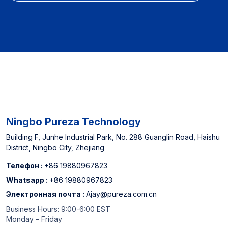
воды 【OEM & ODM】:
отложения и вредные
Дизайн продукта и
примеси.【Полные
настройка функций и
возможности
оптимизация
настройки】 Аксессуары
производительности
для фильтров и
【Опыт
комплексные системы
производителя】:
фильтрации воды, цвет
Назначенный поставщик
и логотип,
для
производительность и
североамериканских
функциональность【Поддержка
офлайн супермаркеты и
с нулевой стоимостью】
Ningbo Pureza Technology
китайского топ -3
Бесплатные образцы |
производителя
Building F, Junhe Industrial Park, No. 288 Guanglin Road, Haishu
Бесплатная разработка
District, Ningbo City, Zhejiang
картриджа для фильтра
пресс-форм |
Бесплатный дизайн
Телефон :
+86 19880967823
упаковки 【Опыт
Whatsapp :
+86 19880967823
производителя】
Электронная почта :
Ajay@pureza.com.cn
Назначенный поставщик
для
Business Hours: 9:00-6:00 EST
североамериканских
Monday – Friday
офлайн-супермаркетов