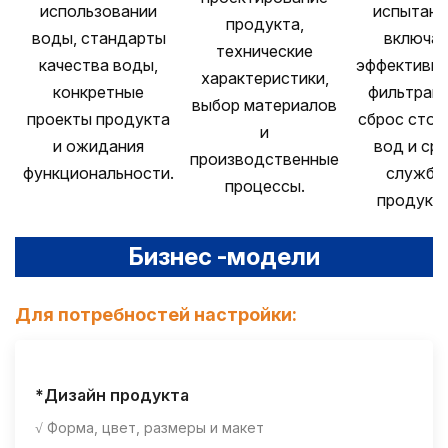
использовании
испытани
продукта,
воды, стандарты
включая
технические
качества воды,
эффективно
характеристики,
конкретные
фильтраци
выбор материалов
проекты продукта
сброс сточ
и
и ожидания
вод и ср
производственные
функциональности.
службы
процессы.
продукта
Бизнес -модели
Для потребностей настройки:
*Дизайн продукта
√ Форма, цвет, размеры и макет