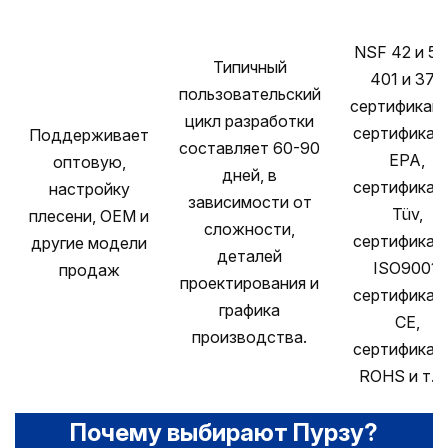
NSF 42 и 53
Типичный
401 и 372
пользовательский
сертификаци
цикл разработки
сертификац
Поддерживает
составляет 60-90
EPA,
оптовую,
дней, в
сертификац
настройку
зависимости от
Tüv,
плесени, OEM и
сложности,
сертификац
другие модели
деталей
ISO9001,
продаж
проектирования и
сертификац
графика
CE,
производства.
сертификац
ROHS и т. Д
Почему выбирают Пурзу?