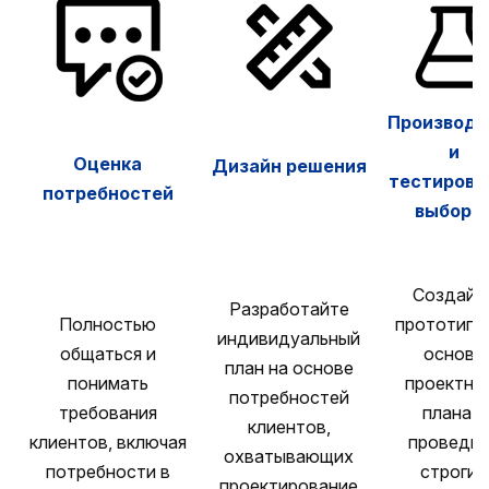
Производс
и
Оценка
Дизайн решения
тестирова
потребностей
выборк
Создайт
Разработайте
Полностью
прототипы
индивидуальный
общаться и
основе
план на основе
понимать
проектно
потребностей
требования
плана и
клиентов,
клиентов, включая
проведи
охватывающих
потребности в
строгие
проектирование