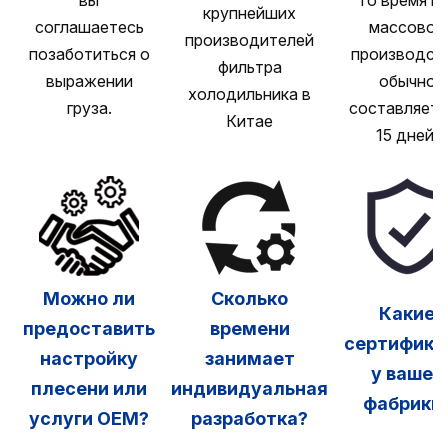
вы
то время ка
крупнейших
соглашаетесь
массовое
производителей
позаботиться о
производст
фильтра
выражении
обычно
холодильника в
груза.
составляет 
Китае
15 дней.
Можно ли
Сколько
Какие
предоставить
времени
сертифика
настройку
занимает
у вашей
плесени или
индивидуальная
фабрики
услуги OEM?
разработка?