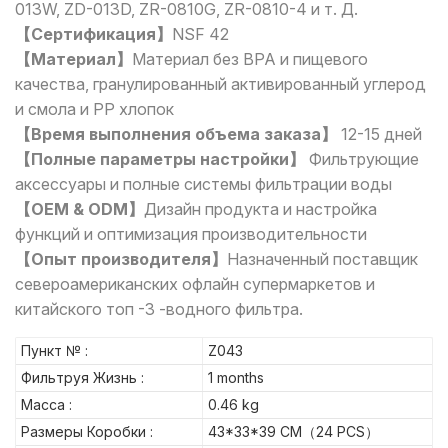
013W, ZD-013D, ZR-0810G, ZR-0810-4 и т. Д.
【Сертификация】
NSF 42
【Материал】
Материал без BPA и пищевого
качества, гранулированный активированный углерод
и смола и PP хлопок
【Время выполнения объема заказа】
12-15 дней
【Полные параметры настройки】
Фильтрующие
аксессуары и полные системы фильтрации воды
【OEM & ODM】
Дизайн продукта и настройка
функций и оптимизация производительности
【Опыт производителя】
Назначенный поставщик
североамериканских офлайн супермаркетов и
китайского топ -3 -водного фильтра.
Пункт № :
Z043
Фильтруя Жизнь :
1 months
Масса :
0.46 kg
Размеры Коробки :
43*33*39 CM（24 PCS）