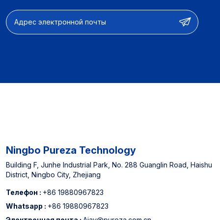
Фильтрующие
рассказать нам, что вы думаете.
аксессуары и полные
системы фильтрации
воды 【OEM & ODM】
Дизайн продукта и
настройка функций и
оптимизация
производительности
【Опыт
производителя】
Назначенный поставщик
североамериканских
офлайн супермаркетов
и китайского топ -3
Ningbo Pureza Technology
-водного фильтра.
Building F, Junhe Industrial Park, No. 288 Guanglin Road, Haishu
District, Ningbo City, Zhejiang
Телефон :
+86 19880967823
Whatsapp :
+86 19880967823
Электронная почта :
Ajay@pureza.com.cn