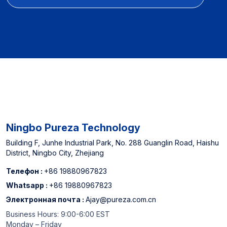
системы фильтрации
Дизайн продукта и
воды 【OEM & ODM】:
настройка функций и
Дизайн продукта и
оптимизация
настройка функций и
производительности
оптимизация
【Опыт
производительности
производителя】:
【Опыт
Назначенный поставщик
производителя】:
североамериканских
Назначенный поставщик
офлайн супермаркетов
для
и китайского топ -3
североамериканских
-водного фильтра.
Ningbo Pureza Technology
офлайн супермаркеты и
китайского топ -3
Building F, Junhe Industrial Park, No. 288 Guanglin Road, Haishu
District, Ningbo City, Zhejiang
производителя
картриджа для фильтра
Телефон :
+86 19880967823
Whatsapp :
+86 19880967823
Электронная почта :
Ajay@pureza.com.cn
Business Hours: 9:00-6:00 EST
Monday – Friday