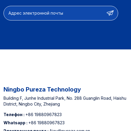
аксессуары и полные
рассказать нам, что вы думаете.
системы фильтрации
воды 【OEM & ODM】
Дизайн продукта и
настройка функций и
оптимизация
производительности
【Опыт
производителя】
Назначенный поставщик
североамериканских
офлайн супермаркетов
и китайского топ -3
-водного фильтра.
Ningbo Pureza Technology
Building F, Junhe Industrial Park, No. 288 Guanglin Road, Haishu
District, Ningbo City, Zhejiang
Телефон :
+86 19880967823
Whatsapp :
+86 19880967823
Электронная почта :
Ajay@pureza.com.cn