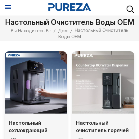
Настольный Очиститель Воды OEM
Настольный Очиститель
Вы Находитесь В :
/
Дом
/
Воды OEM
Настольный
Настольный
охлаждающий
очиститель горячей
водоочиститель PU-
и холодной воды