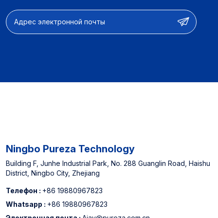
настройки】:
рассказать нам, что вы думаете.
Фильтрующие
аксессуары и полные
системы фильтрации
воды 【OEM & ODM】:
Дизайн продукта и
настройка функций и
оптимизация
производительности
【Опыт
производителя】:
Назначенный поставщик
североамериканских
офлайн супермаркетов
Ningbo Pureza Technology
и китайского топ -3
-водного фильтра.
Building F, Junhe Industrial Park, No. 288 Guanglin Road, Haishu
District, Ningbo City, Zhejiang
Телефон :
+86 19880967823
Whatsapp :
+86 19880967823
Электронная почта :
Ajay@pureza.com.cn