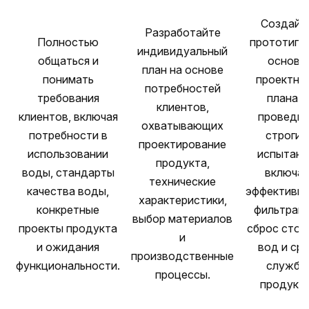
Создайт
Разработайте
Полностью
прототипы
индивидуальный
общаться и
основе
план на основе
понимать
проектно
потребностей
требования
плана и
клиентов,
клиентов, включая
проведи
охватывающих
потребности в
строгие
проектирование
использовании
испытани
продукта,
воды, стандарты
включая
технические
качества воды,
эффективно
характеристики,
конкретные
фильтраци
выбор материалов
проекты продукта
сброс сточ
и
и ожидания
вод и ср
производственные
функциональности.
службы
процессы.
продукта