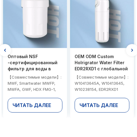
Оптовый NSF
OEM ODM Custom
-сертифицированный
Holrigrator Water Filter
фильтр для воды в
EDR2RXD1 с глобальной
холодильнике,
доставкой
【Совместимые модели】:
【Совместимые модели】:
совместимый с GE
MWF, Smartwater MWFP,
W10413645A, W10413645,
MWF
MWFA, GWF, HDX FMG-1,
W10238154, EDR2RXD1
WFC1201, RWF1060,
【Сертификация】: NSF 42
197D6321P006, Kenmore
и 53, сертифицированные
ЧИТАТЬ ДАЛЕЕ
ЧИТАТЬ ДАЛЕЕ
9991 【Сертификация】:
NSF и IAPMO 、 EPA
NSF 42 и 53,
【Время выполнения
сертифицированные NSF и
объема заказа】: 12-15
IAPMO 、 EPA
дней 【Полные параметры
【Материал】: Шри
настройки】: