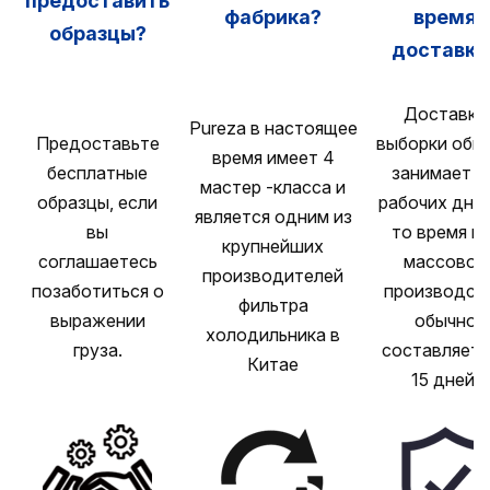
предоставить
фабрика?
время
образцы?
доставки
Доставка
Pureza в настоящее
Предоставьте
выборки обы
время имеет 4
бесплатные
занимает 1
мастер -класса и
образцы, если
рабочих дней
является одним из
вы
то время ка
крупнейших
соглашаетесь
массовое
производителей
позаботиться о
производст
фильтра
выражении
обычно
холодильника в
груза.
составляет 
Китае
15 дней.