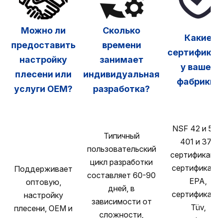
Можно ли
Сколько
Какие
предоставить
времени
сертифика
настройку
занимает
у вашей
плесени или
индивидуальная
фабрики
услуги OEM?
разработка?
NSF 42 и 53
Типичный
401 и 372
пользовательский
сертификаци
цикл разработки
сертификац
Поддерживает
составляет 60-90
EPA,
оптовую,
дней, в
сертификац
настройку
зависимости от
Tüv,
плесени, OEM и
сложности,