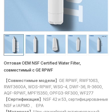
Оптовая OEM NSF Certified Water Filter,
совместимый с GE RPWF
【Совместимые модели】
GE RPWF, RWF1063,
RWF3600A, WDS-RPWF, WSG-4, DWF-36, R-3600,
AQF-RPWF, MPF15350, OPFG3-RF300, WF277
【Сертификация】
NSF 42 и 53, сертифицированные
NSF и IAPMO 、 EPA
【Материал】
Шри -ланкийский активированный