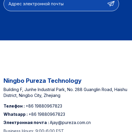
объема заказа】12-15
дней 【Полные
параметры настройки】
Фильтрующие
аксессуары и полные
системы фильтрации
воды 【OEM & ODM】
Дизайн продукта и
настройка функций и
оптимизация
производительности
【Опыт
Ningbo Pureza Technology
производителя】
Назначенный поставщик
Building F, Junhe Industrial Park, No. 288 Guanglin Road, Haishu
District, Ningbo City, Zhejiang
североамериканских
офлайн супермаркетов
Телефон :
+86 19880967823
и китайского топ -3
Whatsapp :
+86 19880967823
-водного фильтра.
Электронная почта :
Ajay@pureza.com.cn
Business Hours: 9:00-6:00 EST