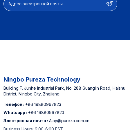
объема заказа】12-15
дней 【Полные
параметры настройки】
Фильтрующие
аксессуары и полные
системы фильтрации
воды 【OEM & ODM】
Дизайн продукта и
настройка функций и
оптимизация
производительности
【Опыт
Ningbo Pureza Technology
производителя】
Назначенный поставщик
Building F, Junhe Industrial Park, No. 288 Guanglin Road, Haishu
District, Ningbo City, Zhejiang
североамериканских
офлайн супермаркетов
Телефон :
+86 19880967823
и китайского топ -3
Whatsapp :
+86 19880967823
-водного фильтра.
Электронная почта :
Ajay@pureza.com.cn
Business Hours: 9:00-6:00 EST